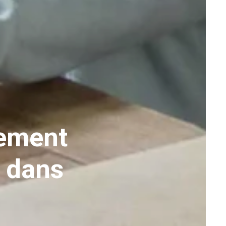
sement
s dans