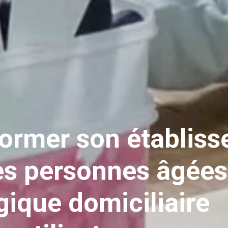
ormer son établis
es personnes âgée
gique domiciliaire