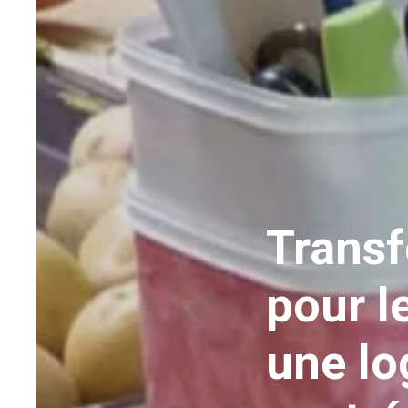
Transf
pour l
une lo