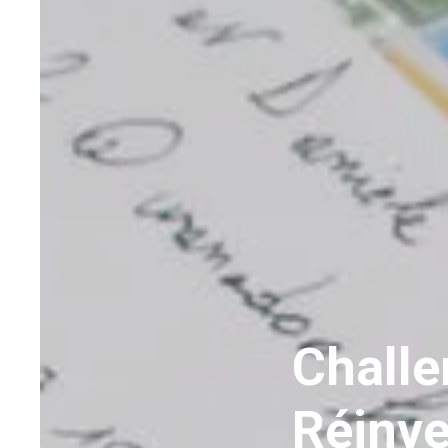
C
hall
Réinve